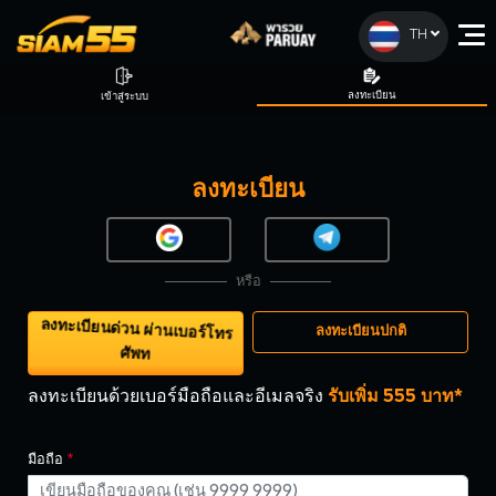
TH
ลงทะเบียน
เข้าสู่ระบบ
ลงทะเบียน
หรือ
ลงทะเบียนด่วน ผ่านเบอร์โทร
ลงทะเบียนปกติ
ศัพท
ลงทะเบียนด้วยเบอร์มือถือและอีเมลจริง
รับเพิ่ม 555 บาท*
มือถือ
*