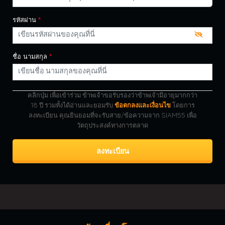
รหัสผ่าน
*
ชื่อ นามสกุล
*
คลิกปุ่ม เพื่อเข้าร่วม ข้าพเจ้าขอรับรองว่าข้าพเจ้ามีอายุมากกว่า
18 ปี รวมทั้งได้อ่านและยอมรับ
ข้อตกลงและเงื่อนไข
โดยการ
ลงทะเบียน คุณยินยอมที่จะรับสาย/ข้อความจาก SIAM55 เพื่อ
วัตถุประสงค์ทางการตลาด
ลงทะเบียน